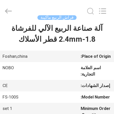
Copyright
©
2022
-
فراش الربيع ماكينة
2026
Foshan
آلة صناعة الربيع الآلي للفرشاة
منزل
Nobo
Machinery
Co.,
1.8-2.4mm قطر الأسلاك
Ltd..
المنتجات
All
Rights
Reserved.
Foshan,china
Place of Origin:
Developed
by
حول
ECER
اسم العلامة
NOBO
التجارية:
بنا
إصدار الشهادات:
CE
جولة
FS-100S
Model Number:
في
1 set
Minimum Order