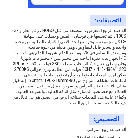
التطبيقات:
آلة صنع الربيع المفرش ، المصنعة من قبل NOBO ، رقم الطراز FS-
100S ، يتم تصنيعها في فوشان ، الصين وحصلت على شهادة
CE.كل مجموعة متوفرة مع الحد الأدنى للكميات الطلبية من وحدة
واحدة والسعر قابل للتفاوض، وهي معبأة في عبوة قياسية
ومستعدة للتسليم في 25 يوما بعد الدفع. شروط الدفع هي T / T، L
/ C.الجهاز لديه قدرة إنتاجية من مجموعتين / مجموعات شهريا
وقادرة على جعل 4-7 التواءات. يتطلب 380 فولت ، 3Phase ، 50-
60HZ / 415-480V ، 220 فولت من الطاقة ويزن حوالي 2700KG.
يمكن لهذه المعدات لصنع الربيع أن تصنع ربيعات المراتب في
ارتفاعات مختلفة ، تتراوح من 80-190mm/190-210mm.إنه خيار
مثالي للأثاث، تصنيع الفراش والسرير. يفضل من قبل العديد من
العملاء مع خصائصها الممتازة مثل الدقة العالية، والسرعة العالية،
وكفاءة عالية.هذه المعدات صناعة الربيع من الصين هو حل فعال من
حيث التكلفة لصناعة الربيع الصناعة.
التخصيص:
آلة صناعة ربيع المراتب
اسم العلامة التجارية
لا شيء