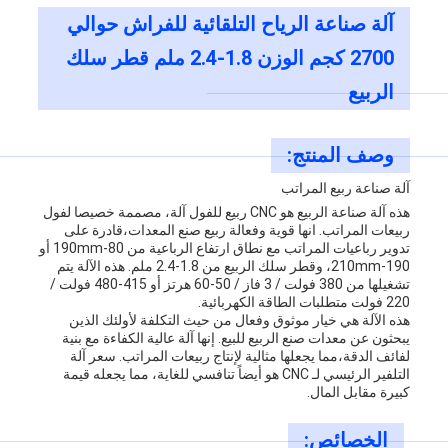
آلة صناعة الرياح التلقائية للفراش حوالي
2700 كجم الوزن 1.8-2.4 ملم قطر سلك
الربيع
وصف المنتج:
آلة صناعة ربيع المراتب
هذه آلة صناعة الربيع هو CNC ربيع للفول آلة، مصممة خصيصا لفول
ربيعات المراتب. انها قوية وفعالة ربيع صنع المعدات،قادرة على
تدوير رباعيات المراتب مع نطاق ارتفاع الرباعية من 80-190mm أو
190-210mm، وقطر سلك الربيع من 1.8-2.4 ملم. هذه الآلة يتم
تشغيلها من 380 فولت / 3 فاز / 50-60 هرتز أو 415-480 فولت /
220 فولت متطلبات الطاقة الكهربائية.
هذه الآلة هي خيار موثوق وفعال من حيث التكلفة لأولئك الذين
يبحثون عن معدات صنع الربيع للبيع. إنها آلة عالية الكفاءة مع بنية
لفائف الدقة،مما يجعلها مثالية لإنتاج ربيعات المراتب. سعر آلة
التلفير الرئيسي لـ CNC هو أيضاً تنافسي للغاية، مما يجعله قيمة
كبيرة مقابل المال.
الخصائص: