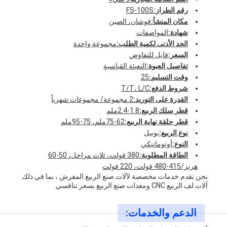
رقم الطراز:
FS-100S
مكان المنشأ:
فوشان، الصين
شهادة:
المواصفات
الحد الأدنى لكمية الطلب:
مجموعة واحدة
السعر:
قابل للتفاوض
تفاصيل العبوة:
التعبئة القياسية
وقت التسليم:
25
شروط الدفع:
T/T، L/C
القدرة على التوريد:
2 مجموعة/ مجموعات شهرياً
قطر سلك الربيع:
1.8-2.4ملم
قطر حلقة نهاية الربيع:
62-75ملم، 75-95ملم
نوع الربيع:
بونيل
النوع:
أوتوماتيكي
الطاقة المطلوبة:
380 فولت، ثلاث مراحل، 50-60
هرتز/415-480 فولت، 220 فولت
نحن نقدم خدمات مخصصة لآلات صنع الربيع المفرش ، بما في ذلك
آلات لف الربيع CNC ومعدات صنع الربيع بسعر تنافسي.
الدعم والخدمات: