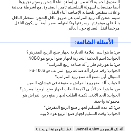
الصندوق لحماية الآلة من أي إساءة أثناء الشحن.وسيتم تجهيزها
أيضا بمقبضات لسهولة النقلسيتم تأمين الصندوق مع أشرطة معدنية
و غلاف متقلص للحماية الإضافية أثناء النقل.
سيتم شحن آلة ربيع المراتب عن طريق ناقل الشحن سنختار الناقل
بناءً على موثوقيتها وسرعتها وتكلفتهاسنضمن أيضاً أن يكون الناقل
مرخصاً لنقل البضائع حول العالم.
الأسئلة الشائعة:
س: ما هو اسم العلامة التجارية لجهاز صنع الربيع المفرش؟
الجواب: اسم العلامة التجارية لجهاز صنع الربيع هو NOBO.
س: ما هو رقم طراز آلة صناعة ربيع المراتب؟
الجواب: رقم طراز آلة صناعة ربيع المراتب هو FS-100S.
السؤال: أين تصنع آلة صنع ربيع المراتب؟
الجواب: آلة صنع ربيع الفراش مصنوعة في فوشان، الصين.
س: ما هو الحد الأدنى لكمية الطلب لجهاز صنع الربيع المفرش؟
الجواب: الحد الأدنى لكمية الطلب لجهاز صنع ربيع الفراش هو
مجموعة واحدة.
س: كم مدة التسليم لجهاز صنع الربيع المفرش؟
الجواب: وقت التسليم لجهاز صنع الربيع هو 25 يوما.
آلة لف الربيع من Bonnell 4.5kw
خط إنتاج مرتبة الربيع CE