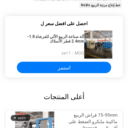
خط إنتاج مرتبة الربيع NoBo
احصل على افضل سعر ل
آلة صناعة الربيع الآلي للفرشاة 1.8-
2.4mm قطر الأسلاك
1 set
MOQ：
استمر
أعلى المنتجات
75-95mm فراش الربيع
ماكينة مايكرو الضغط على