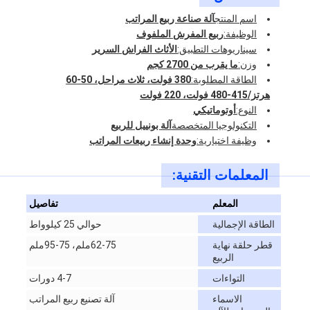
اسم المنتج
آلة صناعة ربيع المراتب
الوظيفة:
ربيع المفرش الملفوف
سيناريوهات التطبيق:
الأثاث الفراش السرير
وزن:
ما يقرب من 2700 كجم
الطاقة المطلوبة:
380 فولت، ثلاث مراحل، 50-60
هرتز/415-480 فولت، 220 فولت
النوع:
أوتوماتيكي
التكنولوجيا المتخصصة
آلة بونييل للربيع
وظيفة اختيارية:
وحدة إنشاء ربيعات المراتب
المعلمات التقنية:
المعلم
تفاصيل
الطاقة الإجمالية
حوالي 25 كيلوواط
قطر حلقة نهاية
62-75ملم، 75-95ملم
الربيع
التواءات
4-7 دورات
الاسماء
آلة تصنيع ربيع المراتب