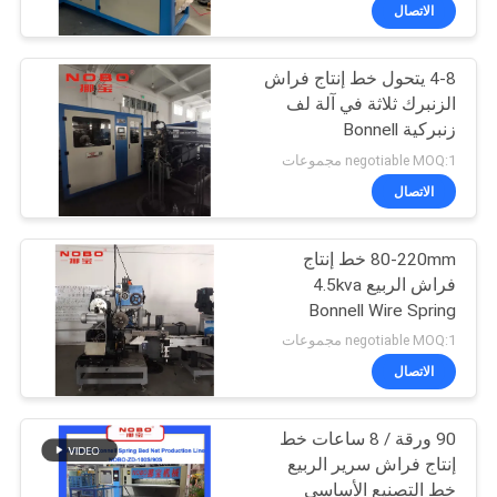
ضبط
الاتصال
الجودة
4-8 يتحول خط إنتاج فراش
الزنبرك ثلاثة في آلة لف
اتصل
زنبركية Bonnell
بنا
negotiable MOQ:1 مجموعات
الاتصال
أخبار
80-220mm خط إنتاج
فراش الربيع 4.5kva
جميع
Bonnell Wire Spring
القضايا
ماكينة
negotiable MOQ:1 مجموعات
الاتصال
VR
90 ورقة / 8 ساعات خط
إنتاج فراش سرير الربيع
خريطة
خط التصنيع الأساسي