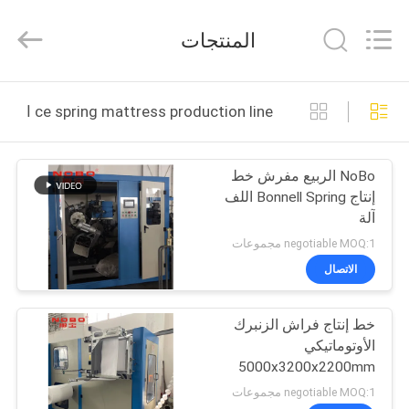
2022
-
2026
المنتجات
Foshan
Nobo
Machinery
Co.,
منزل
Ltd..
All
ce spring mattress production line التصنيع عبر الإنترنت
Rights
Reserved.
Developed
المنتجات
by
ECER
NoBo الربيع مفرش خط
إنتاج Bonnell Spring اللف
حول
آلة
بنا
negotiable MOQ:1 مجموعات
الاتصال
جولة
خط إنتاج فراش الزنبرك
في
الأوتوماتيكي
المعمل
5000x3200x2200mm
negotiable MOQ:1 مجموعات