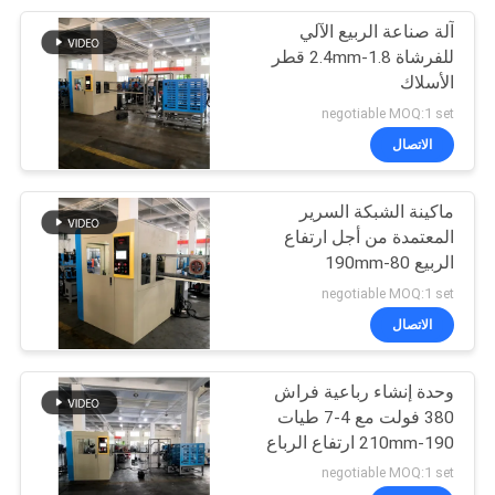
آلة صناعة الربيع الآلي
8
للفرشاة 1.8-2.4mm قطر
الأسلاك
ماكينة خياطة فراش
negotiable MOQ:1 set
الاتصال
ماكينة الشبكة السرير
المعتمدة من أجل ارتفاع
الربيع 80-190mm
20
negotiable MOQ:1 set
الاتصال
آلة تعبئة المراتب
وحدة إنشاء رباعية فراش
380 فولت مع 4-7 طيات
190-210mm ارتفاع الرباع
negotiable MOQ:1 set