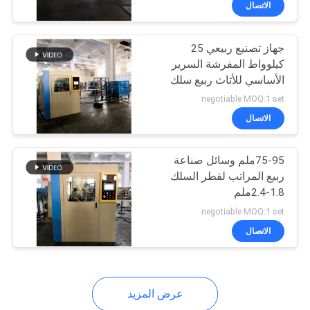
الاتصال
10
آلة الربيع صوفا
جهاز تصنيع ربيعي 25
كيلوواط المفرشة السرير
الأساسي للأثاث ربيع سلك
قطر 1.8-2.4mm
negotiable MOQ:1 set
الاتصال
10
75-95ملم وسائل صناعة
ربيع المراتب لقطر السلك
آلة قطع استقامة
1.8-2.4ملم
الأسلاك
negotiable MOQ:1 set
الاتصال
عرض المزيد
8