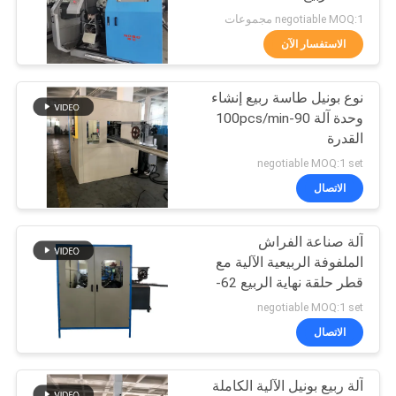
الموقع
negotiable MOQ:1 مجموعات
الاستفسار الآن
58
سياسة
نوع بونيل طاسة ربيع إنشاء
الخصوصية
آلة جيب الربيع
وحدة آلة 90-100pcs/min
القدرة
negotiable MOQ:1 set
الاتصال
آلة صناعة الفراش
17
الملفوفة الربيعية الآلية مع
قطر حلقة نهاية الربيع 62-
آلة لف فراش الربيع
75mm
negotiable MOQ:1 set
الاتصال
آلة ربيع بونيل الآلية الكاملة