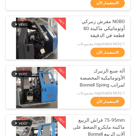
ضبط
الاستفسار الآن
الجودة
HOT
NOBO مفرش زنبركي
63
أوتوماتيكي ماكينة 80
اتصل
قطعة في الدقيقة
فراش الربيع ماكينة
بنا
negotiable MOQ:1 مجموعات
الاستفسار الآن
أخبار
HOT
آلة صنع الزنبرك
الأوتوماتيكية المخصصة
جميع
لمراتب Bonnell Spring
40
القضايا
negotiable MOQ:1 مجموعات
الاستفسار الآن
آلة تجميع الربيع
VR
HOT
75-95mm فراش الربيع
ماكينة مايكرو الضغط على
خريطة
آلات الربيع Bonnell