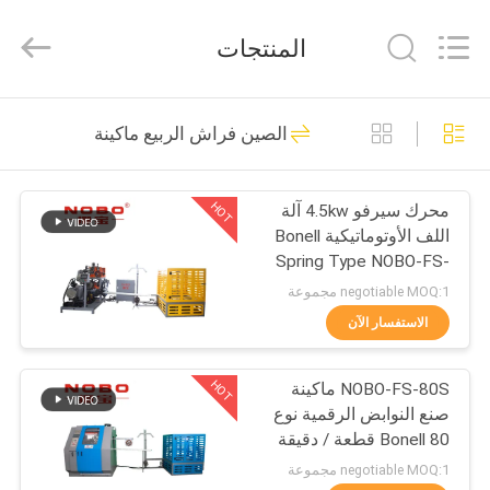
Copyright
©
2022
المنتجات
-
2026
Foshan
Nobo
Machinery
منزل
81
Co.,
الصين فراش الربيع ماكينة
Ltd..
All
Rights
خط انتاج المراتب
Reserved.
المنتجات
Developed
by
HOT
محرك سيرفو 4.5kw آلة
ECER
اللف الأوتوماتيكية Bonell
حول
Spring Type NOBO-FS-
بنا
65
negotiable MOQ:1 مجموعة
الاستفسار الآن
20
جولة
آلة حافة الشريط
HOT
NOBO-FS-80S ماكينة
في
صنع النوابض الرقمية نوع
المعمل
المراتب
Bonell 80 قطعة / دقيقة
للمرتبة
negotiable MOQ:1 مجموعة