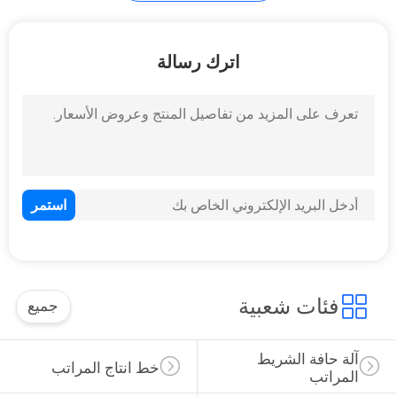
آلة رغوة المراتب
اترك رسالة
61
قطع غيار الماكينات
فئات شعبية
جميع
آلة حافة الشريط 
خط انتاج المراتب
المراتب