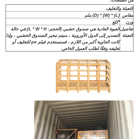
من المنتجات.
التعبئة والتغليف
مقاس
(L) * (W) * (D) ملم
وزن
*كلغ
تفاصيل
العبوة العادية هي صندوق خشبي (الحجم: L * W * H).في حالة
التعبئة
التصدير إلى الدول الأوروبية ، سيتم تبخير الصندوق الخشبي ، وإذا
كانت الحاوية أكبر من اللازم ، فسنستخدم فيلم pe للتغليف أو
تغليفه وفقًا لطلب العميل الخاص.