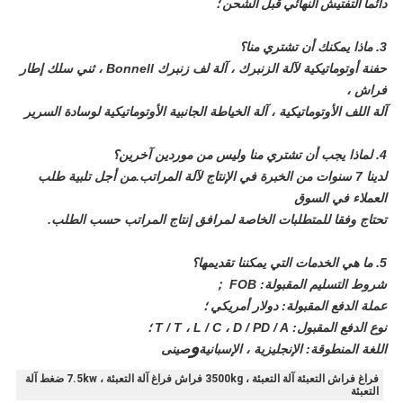
دائما التفتيش النهائي قبل الشحن ؛
3. ماذا يمكنك أن تشتري منا؟
حفنة أوتوماتيكية لآلة الزنبرك ، آلة لف زنبرك Bonnell ، ثني سلك إطار
فراش ،
آلة اللف الأوتوماتيكية ، آلة الخياطة الجانبية الأوتوماتيكية لوسادة السرير
4. لماذا يجب أن تشتري منا وليس من موردين آخرين؟
لدينا 7 سنوات من الخبرة في الإنتاج لآلة المراتب.من أجل تلبية طلب
العملاء في السوق
تحتاج وفقا للمتطلبات الخاصة لمرافق إنتاج المراتب حسب الطلب.
5. ما هي الخدمات التي يمكننا تقديمها؟
شروط التسليم المقبولة: FOB ；
عملة الدفع المقبولة: دولار أمريكي ؛
نوع الدفع المقبول: T / T ، L / C ، D / PD / A ؛
و
اللغة المنطوقة: الإنجليزية ، الإسبانية
صينى
فراغ فراش التعبئة آلة التعبئة ، 3500kg فراش فراغ آلة التعبئة ، 7.5kw ضغط آلة
التعبئة