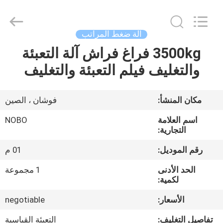
©
2022
-
2026
Foshan
آلة ضغط المراتب
Nobo
Machinery
Co.,
3500kg فراغ فراش آلة التعبئة
منزل
Ltd..
All
والتغليف فيلم التعبئة والتغليف
Rights
Reserved.
Developed
المنتجات
by
ECER
مكان المنشأ:
فوشان ، الصين
حول
اسم العلامة
NOBO
بنا
التجارية:
رقم الموديل:
01 م
جولة
الحد الأدنى
1 مجموعة
في
لكمية:
المعمل
الأسعار:
negotiable
تفاصيل التغليف:
التعبئة القياسية