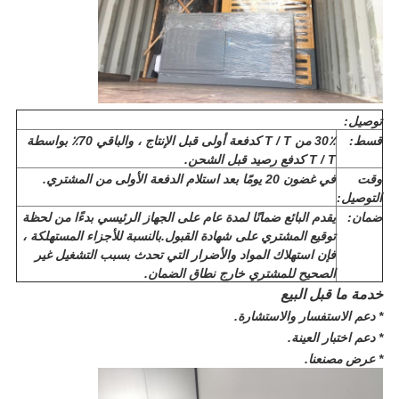
توصيل:
قسط:
30٪ من T / T كدفعة أولى قبل الإنتاج ، والباقي 70٪ بواسطة
T / T كدفع رصيد قبل الشحن.
وقت
في غضون 20 يومًا بعد استلام الدفعة الأولى من المشتري.
التوصيل:
ضمان:
يقدم البائع ضمانًا لمدة عام على الجهاز الرئيسي بدءًا من لحظة
توقيع المشتري على شهادة القبول.بالنسبة للأجزاء المستهلكة ،
فإن استهلاك المواد والأضرار التي تحدث بسبب التشغيل غير
الصحيح للمشتري خارج نطاق الضمان.
خدمة ما قبل البيع
* دعم الاستفسار والاستشارة.
* دعم اختبار العينة.
* عرض مصنعنا.