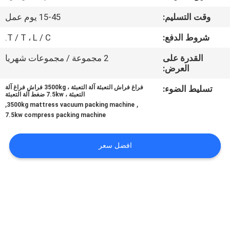
ضبط
وقت التسليم:
15-45 يوم عمل
الجودة
شروط الدفع:
T / T ، L / C.
اتصل
القدرة على
2 مجموعة / مجموعات شهريا
العرض:
بنا
تسليط الضوء:
فراغ فراش التعبئة آلة التعبئة ، 3500kg فراش فراغ آلة
التعبئة ، 7.5kw ضغط آلة التعبئة
,
,
أخبار
3500kg mattress vacuum packing machine
7.5kw compress packing machine
جميع
افضل سعر
القضايا
VR
خريطة