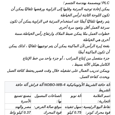
PLC ؛ومصممة بهندسة الجسم ؛
يمكن إعادة توجيه المرتبة وقلبها إلى الزاوية ورفضها تلقائيًا.يمكن أن
تكون اللوحة الثابتة لرأس الخياطة
يتم رفعها تلقائيًا أيضًا عند استخدام المرتبة في الزاوية.يمكن أن تكون
سرعة العمل أقل وتعود مرة أخرى
خطوات العمل معًا يمكن ضبط الملاك وارتفاع رأس الخياطة.سمة
أخرى هي الخياطة
بقعة إبرة الرأس.لأن الماكينة يمكن أن يتم توجيهها تلقائيًا ، لذلك يمكن
أن تكون الماكينة أيضًا
جزء منفصل من إنتاج المراتب ، أو جزء واحد من خط الإنتاج
الكامل.هيكل الآلة بسيط ،
ويمكن تدريب العمال على تشغيله خلال وقت قصير.يحفظ كثافة العمل
ويحدث كفاءة العمل.
آلة حافة الشريط الأوتوماتيكية NOBO-WB-4 آلة فراش آلة حافة
الشريط
اسم العلامة
آلة نوبو
الصناعات المعمول
مصنع تصنيع
التجارية:
بها:
الأسرة
نقاط البيع الرئيسية
:
سهل تنفيذه
موقع صالة العرض
:
مصر والهند
قوة محرك كونر:
0.75 كيلو
قوة المحرك
0.37 كيلو واط