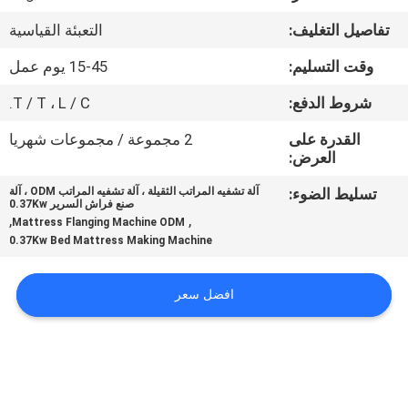
ضبط
تفاصيل التغليف:
التعبئة القياسية
الجودة
وقت التسليم:
15-45 يوم عمل
اتصل
شروط الدفع:
T / T ، L / C.
بنا
القدرة على
2 مجموعة / مجموعات شهريا
العرض:
أخبار
تسليط الضوء:
آلة تشفيه المراتب الثقيلة ، آلة تشفيه المراتب ODM ، آلة
صنع فراش السرير 0.37Kw
,
,
Mattress Flanging Machine ODM
0.37Kw Bed Mattress Making Machine
جميع
القضايا
افضل سعر
VR
خريطة