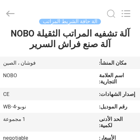
©
2022
-
2026
Foshan
آلة حافة الشريط المراتب
Nobo
Machinery
آلة تشفيه المراتب الثقيلة NOBO
منزل
Co.,
Ltd..
All
آلة صنع فراش السرير
Rights
Reserved.
المنتجات
Developed
by
ECER
مكان المنشأ:
فوشان ، الصين
حول
اسم العلامة
NOBO
بنا
التجارية:
إصدار الشهادات:
CE
جولة
رقم الموديل:
نوبو-WB-4
في
الحد الأدنى
1 مجموعة
المعمل
لكمية:
الأسعار:
negotiable