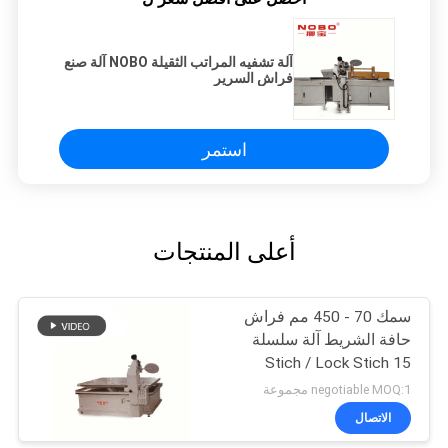
آلة تشفيه المراتب الثقيلة NOBO آلة صنع
فراش السرير
استمر
أعلى المنتجات
سمك 70 - 450 مم فراش
حافة الشريط آلة سلسلة
Stich / Lock Stich 15
وحدة / ساعة
negotiable MOQ:1 مجموعة
الاتصال