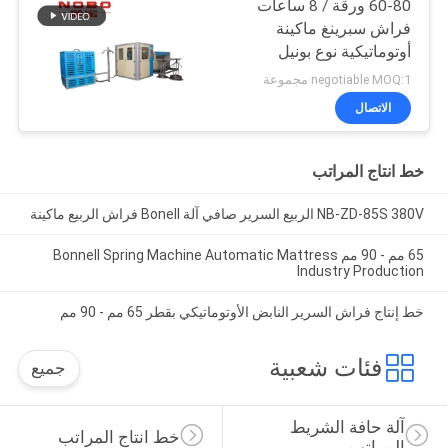
60-80 ورقة / 8 ساعات
فراش سبرينغ ماكينة
أوتوماتيكية نوع بونيل
negotiable MOQ:1 مجموعة
الاتصال
خط انتاج المراتب
NB-ZD-85S 380V الربيع السرير صافي آلة Bonell فراش الربيع ماكينة
65 مم - 90 مم Bonnell Spring Machine Automatic Mattress
Industry Production
خط إنتاج فراش السرير النابض الأوتوماتيكي بقطر 65 مم - 90 مم
فئات شعبية
جميع
آلة حافة الشريط 
خط انتاج المراتب
المراتب