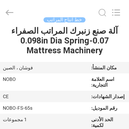
2022
-
2026
Foshan
Nobo
خط انتاج المراتب
Machinery
Co.,
آلة صنع زنبرك المراتب الصفراء
منزل
Ltd..
All
Rights
0.07-0.098in Dia Spring
Reserved.
Developed
المنتجات
Mattress Machinery
by
ECER
حول
مكان المنشأ:
فوشان ، الصين
بنا
اسم العلامة
NOBO
التجارية:
جولة
إصدار الشهادات:
CE
في
رقم الموديل:
NOBO-FS-65s
المعمل
الحد الأدنى
1 مجموعات
لكمية: