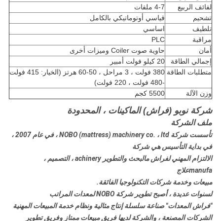
لفائف الربيع
4-7 ملفات
تشحيم
قياسي أوتوماتيكي بالكامل
تلطيف
اساسي
مراقبة
PLC
أمان
حاوية صوت Coiler وميزات أخرى
إجمالي الطاقة
20 كيلو فولت أمبير
متطلبات الطاقة
380 فولت ، 3 مراحل ، 50-60 هرتز (الخيار: 415 فولت
-480 فولت ، 220 فولت)
وزن الآلة
5500 كجم
شركة نوبو (فراش) الماكينات ، المحدودة
ملف الشركة
تأسست شركة NOBO (mattress) machinery co. ، ltd ، في عام 2007 ،
في بداية التأسيس هي شركة
الالتزام المهني لفراش م
البحث والتطوير achinery ، التصميم ،
manufa
علاج
مبيعات وخدمة شركات التكنولوجيا الفائقة.
لسنوات عديدة ، أصبح تطوير شركة NOBO لمعدات المراتب
"فراش المعدات" صناعة سلسلة إنتاج مثالية ونظام خدمة المبيعات المهنية
الشركات المصنعة ، والشركة لديها فريق مبيعات ممتاز وفريق تطوير