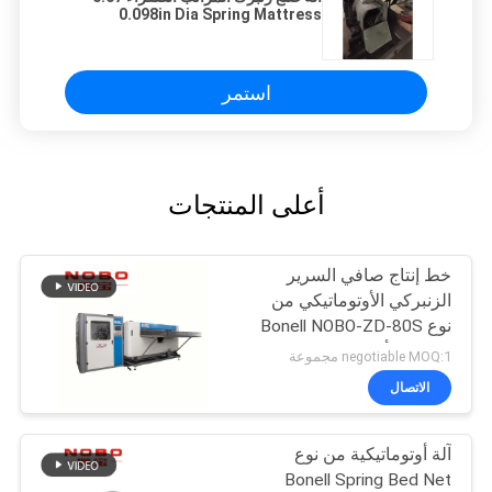
0.098in Dia Spring Mattress
Machinery
استمر
أعلى المنتجات
خط إنتاج صافي السرير
الزنبركي الأوتوماتيكي من
نوع Bonell NOBO-ZD-80S
2M كحد أقصى
negotiable MOQ:1 مجموعة
الاتصال
آلة أوتوماتيكية من نوع
Bonell Spring Bed Net