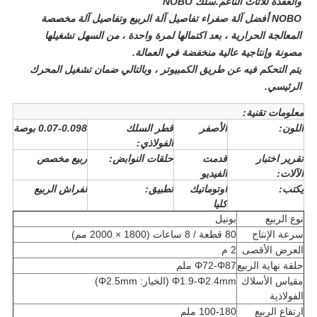
والعقدة للأثاث الناعم.
سلك NOBO
NOBO أفضل آلة صفراء تفاصيل آلة الربيع وتفاصيل آلة مخصصة
المعالجة الحرارية ، بعد اكتمالها لمرة واحدة ، من السهل تشغيلها
مصونة وإنتاجية عالية منخفضة في العمالة.
يتم التحكم فيه عن طريق الكمبيوتر ، وبالتالي ضمان تشغيل المحرك
الرئيسي.
معلومات تقنية:
اللون
:
الأصفر
قطر السلك
0.07-0.098 بوصة
الفولاذي:
تقرير اختبار
قدمت
حلقات النوابض:
ربيع مخصص
الآلات:
الفيديو
يكتب:
اوتوماتيك
تطبيق:
لفراش الربيع
كليا
نوع الربيع
بونيل
سرعة الإنتاج
80 قطعة / 8 ساعات (1800 × 2000 مم)
العرض الأقصى
2 م
حلقة نهاية الربيع
Φ72-Φ87 ملم
مقياس الأسلاك
Φ1.9-Φ2.4mm (الخيار: Φ2.5mm)
الفولاذية
ارتفاع الربيع
100-180 ملم