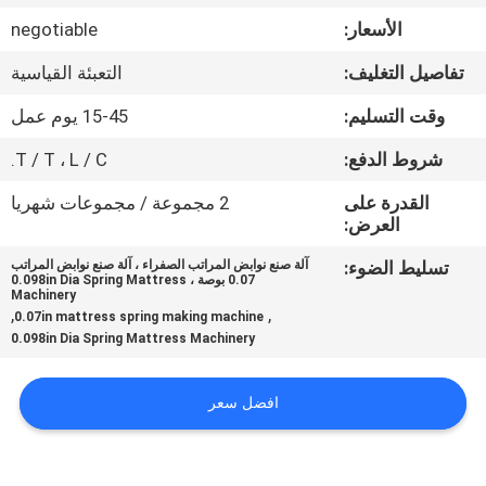
ضبط
الأسعار:
negotiable
الجودة
تفاصيل التغليف:
التعبئة القياسية
اتصل
وقت التسليم:
15-45 يوم عمل
بنا
شروط الدفع:
T / T ، L / C.
القدرة على
2 مجموعة / مجموعات شهريا
أخبار
العرض:
تسليط الضوء:
آلة صنع نوابض المراتب الصفراء ، آلة صنع نوابض المراتب
0.07 بوصة ، 0.098in Dia Spring Mattress
جميع
Machinery
,
,
0.07in mattress spring making machine
القضايا
0.098in Dia Spring Mattress Machinery
VR
افضل سعر
خريطة