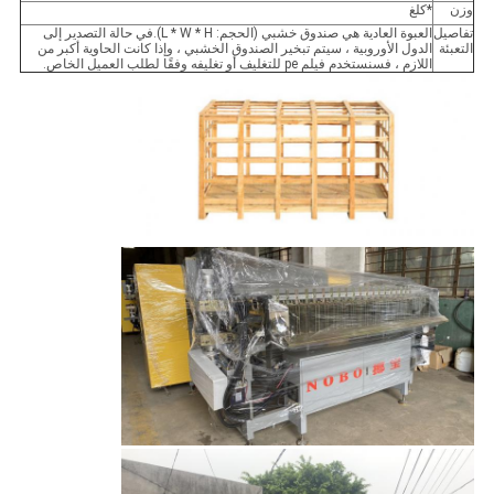
وزن
*كلغ
تفاصيل
العبوة العادية هي صندوق خشبي (الحجم: L * W * H).في حالة التصدير إلى
التعبئة
الدول الأوروبية ، سيتم تبخير الصندوق الخشبي ، وإذا كانت الحاوية أكبر من
اللازم ، فسنستخدم فيلم pe للتغليف أو تغليفه وفقًا لطلب العميل الخاص.