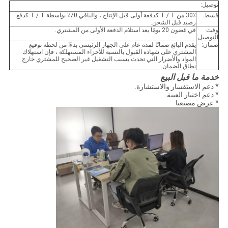
توصيل:
قسط:
30٪ من T / T كدفعة أولى قبل الإنتاج ، والباقي 70٪ بواسطة T / T كدفع
رصيد قبل الشحن.
وقت
في غضون 20 يومًا بعد استلام الدفعة الأولى من المشتري.
التوصيل:
ضمان:
يقدم البائع ضمانًا لمدة عام على الجهاز الرئيسي بدءًا من لحظة توقيع
المشتري على شهادة القبول.بالنسبة للأجزاء المستهلكة ، فإن استهلاك
المواد والأضرار التي تحدث بسبب التشغيل غير الصحيح للمشتري خارج
نطاق الضمان.
خدمة ما قبل البيع
* دعم الاستفسار والاستشارة.
* دعم اختبار العينة.
* عرض مصنعنا.