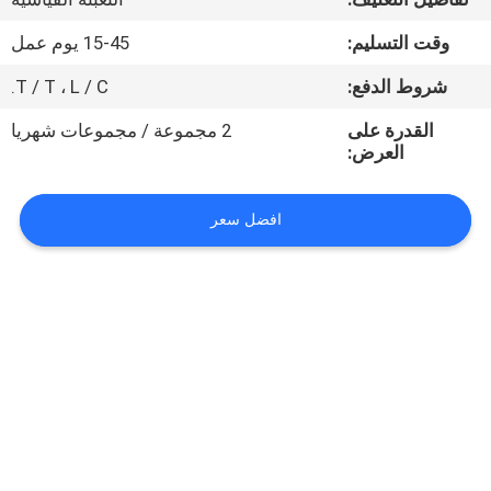
ضبط
وقت التسليم:
15-45 يوم عمل
الجودة
شروط الدفع:
T / T ، L / C.
اتصل
القدرة على
2 مجموعة / مجموعات شهريا
العرض:
بنا
افضل سعر
أخبار
جميع
القضايا
VR
خريطة