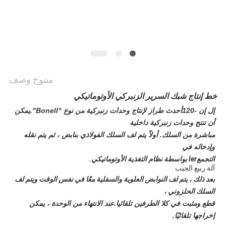
الموقع
سياسة
الخصوصية
منتوج وصف
خط إنتاج شبك السرير الزنبركي الأوتوماتيكي
إل إن -120
أحدث طراز لإنتاج وحدات زنبركية من نوع "Bonell".يمكن
أن تنتج وحدات زنبركية داخلية
مباشرة من السلك. أولاً يتم لف السلك الفولاذي بنابض ، ثم يتم نقله
وإدخاله في
التجمع
ler بواسطة نظام التغذية الأوتوماتيكي.
آلة ربيع الجيب
بعد ذلك ، يتم لف النوابض العلوية والسفلية معًا في نفس الوقت ويتم لف
السلك الحلزوني ،
قطع ومثبت في كلا الطرفين تلقائيا.عند الانتهاء من الوحدة ، يمكن
إخراجها تلقائيًا.