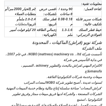
معلومات تقنية:
كفاءة العمل:
90 وحدة /
أقصى عرض
2
م (الخيار 2000 مم) أو
8 ساعات
للشبكات:
متطلبات العملاء
شبكات سرير قابلة
0.08-0.18
قطر سلك
2.0-2.4 ملم
أو
للتكيف عالية:
م
الربيع:
الزبون
المتطلبات
خيط قطر السلك
1.3-1.6
إجمالي الطاقة
20 كيلو فولت أمبير
الفولاذي الزنبركي:
ملم
الكهربائية:
شركة نوبو (فراش) الماكينات ، المحدودة
ملف الشركة
تأسست شركة NOBO (mattress) machinery co. ، ltd ، في عام 2007 ،
في بداية التأسيس هي شركة
الالتزام المهني لفراش م
البحث والتطوير achinery ، التصميم ،
manufa
علاج
مبيعات وخدمة شركات التكنولوجيا الفائقة.
لسنوات عديدة ، أصبح تطوير شركة NOBO لمعدات المراتب
"فراش المعدات" صناعة سلسلة إنتاج مثالية ونظام خدمة المبيعات المهنية
الشركات المصنعة ، والشركة لديها فريق مبيعات ممتاز وفريق تطوير
التكنولوجيا ، استمع
إلى صوت العميل ، لخدمة العملاء والعملاء خلق القيمة هو سعينا الأبدي.