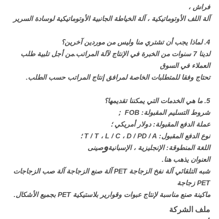
فراش ،
آلة اللف الأوتوماتيكية ، آلة الخياطة الجانبية الأوتوماتيكية لوسادة السرير
4. لماذا يجب أن تشتري منا وليس من موردين آخرين؟
لدينا 7 سنوات من الخبرة في الإنتاج لآلة المراتب.من أجل تلبية طلب
العملاء في السوق
تحتاج وفقا للمتطلبات الخاصة لمرافق إنتاج المراتب حسب الطلب.
5. ما هي الخدمات التي يمكننا تقديمها؟
شروط التسليم المقبولة: FOB ；
عملة الدفع المقبولة: دولار أمريكي ؛
نوع الدفع المقبول: T / T ، L / C ، D / PD / A ؛
و
اللغة المنطوقة: الإنجليزية ، الإسبانية
صينى
العنوان يذهب هنا.
شبه التلقائي آلة نفخ الزجاجة PET آلة صنع الزجاجة آلة صب الزجاجات
PET زجاجة
ماكينة صنع مناسبة لإنتاج عبوات وقوارير بلاستيكية PET بجميع الأشكال.
ملف الشركة