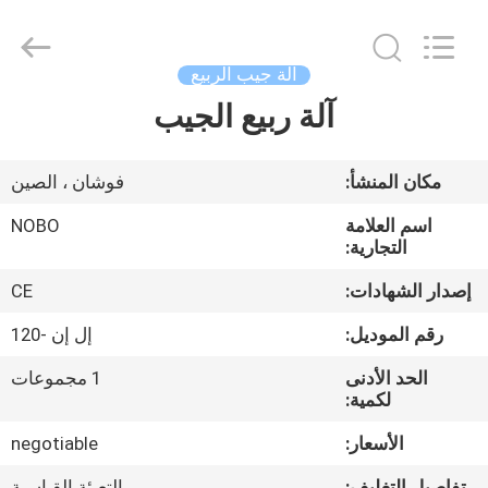
2022
-
2026
Foshan
Nobo
آلة جيب الربيع
Machinery
Co.,
آلة ربيع الجيب
منزل
Ltd..
All
Rights
Reserved.
Developed
المنتجات
مكان المنشأ:
فوشان ، الصين
by
ECER
اسم العلامة
NOBO
حول
التجارية:
بنا
إصدار الشهادات:
CE
رقم الموديل:
إل إن -120
جولة
الحد الأدنى
1 مجموعات
في
لكمية:
المعمل
الأسعار:
negotiable
تفاصيل التغليف:
التعبئة القياسية