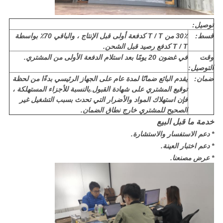
توصيل:
قسط:
30٪ من T / T كدفعة أولى قبل الإنتاج ، والباقي 70٪ بواسطة
T / T كدفع رصيد قبل الشحن.
وقت
في غضون 20 يومًا بعد استلام الدفعة الأولى من المشتري.
التوصيل:
ضمان:
يقدم البائع ضمانًا لمدة عام على الجهاز الرئيسي بدءًا من لحظة
توقيع المشتري على شهادة القبول.بالنسبة للأجزاء المستهلكة ،
فإن استهلاك المواد والأضرار التي تحدث بسبب التشغيل غير
الصحيح للمشتري خارج نطاق الضمان.
خدمة ما قبل البيع
* دعم الاستفسار والاستشارة.
* دعم اختبار العينة.
* عرض مصنعنا.