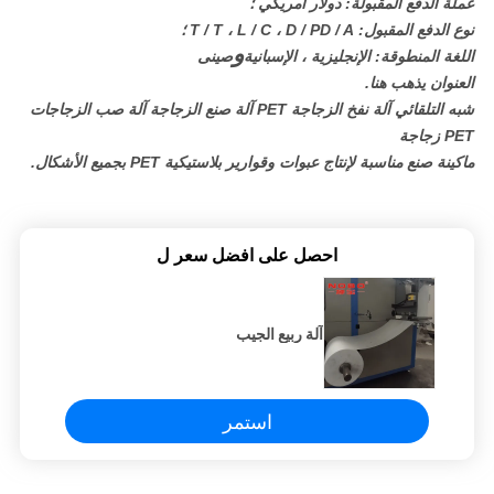
عملة الدفع المقبولة: دولار أمريكي ؛
نوع الدفع المقبول: T / T ، L / C ، D / PD / A ؛
و
اللغة المنطوقة: الإنجليزية ، الإسبانية
صينى
العنوان يذهب هنا.
شبه التلقائي آلة نفخ الزجاجة PET آلة صنع الزجاجة آلة صب الزجاجات
PET زجاجة
ماكينة صنع مناسبة لإنتاج عبوات وقوارير بلاستيكية PET بجميع الأشكال.
احصل على افضل سعر ل
آلة ربيع الجيب
استمر