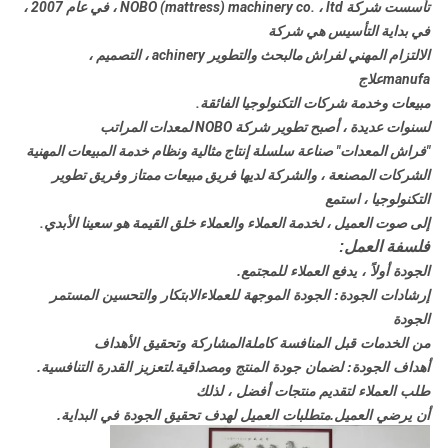
تأسست شركة NOBO (mattress) machinery co. ، ltd ، في عام 2007 ،
في بداية التأسيس هي شركة
الالتزام المهني لفراش م
البحث والتطوير achinery ، التصميم ،
manufa
علاج
مبيعات وخدمة شركات التكنولوجيا الفائقة.
لسنوات عديدة ، أصبح تطوير شركة NOBO لمعدات المراتب
"فراش المعدات" صناعة سلسلة إنتاج مثالية ونظام خدمة المبيعات المهنية
الشركات المصنعة ، والشركة لديها فريق مبيعات ممتاز وفريق تطوير
التكنولوجيا ، استمع
إلى صوت العميل ، لخدمة العملاء والعملاء خلق القيمة هو سعينا الأبدي.
فلسفة العمل:
الجودة أولاً ، يدفع العملاء للمجتمع.
إرشادات الجودة: الجودة الموجهة للعملاء
الابتكار والتحسين المستمر
الجودة
من الخدمات قبل المنافسة كاملة
المشاركة وتحقيق الأهداف
أهداف الجودة: لضمان جودة المنتج و
مصداقية.لتعزيز القدرة التنافسية.
طلب العملاء لتقديم منتجات أفضل ، لذلك
أن يرضي العميل.متطلبات العميل لهدف تحقيق الجودة في البداية.