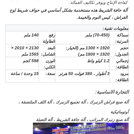
كفاءة الإنتاج ويوفر تكاليف العمالة.
آلة حافة الشريط هذه مستخدمة بشكل أساسي في حواف شريط لوح
الفراش ، كيس النوم والخيمة.
معلومات تقنية:
سماكة
(70-450) ملم
رفع
140 ملم
المرتبة:
الطاولة
حجم
1920 × 1300 مم (الخيار:
البعد
2130 × 2010 ×
الجدول:
1920 × 1800 مم)
الشامل:
1565 ملم
إجمالي
1.2 كيلو واط
الوزن
598 كجم
الطاقة:
الكلي:
مزود
3 أطوار ، 380 فولت 50 هرتز
سعة:
15 وحدة / ساعة
الطاقة:
التجارة الاساسية:
آلة صنع فراش الزنبرك ، آلة تجميع الزنبرك ، آلة اللف الملتصقة ،
أوتوماتيكية
آلة صنع زنبرك المراتب ، آلة حافة الشريط ، آلة التعبئة