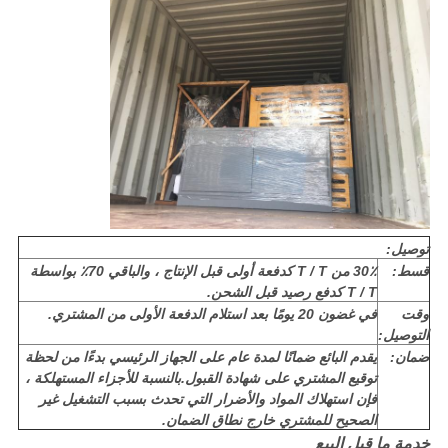
توصيل:
قسط:
30٪ من T / T كدفعة أولى قبل الإنتاج ، والباقي 70٪ بواسطة
T / T كدفع رصيد قبل الشحن.
وقت
في غضون 20 يومًا بعد استلام الدفعة الأولى من المشتري.
التوصيل:
ضمان:
يقدم البائع ضمانًا لمدة عام على الجهاز الرئيسي بدءًا من لحظة
توقيع المشتري على شهادة القبول.بالنسبة للأجزاء المستهلكة ،
فإن استهلاك المواد والأضرار التي تحدث بسبب التشغيل غير
الصحيح للمشتري خارج نطاق الضمان.
خدمة ما قبل البيع