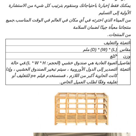
يمكنك فقط إخبارنا باحتياجاتك وسنقوم بترتيب كل شيء من الاستشارة
الأولية إلى التسليم
من الميناء الذي اخترته في أي مكان في العالم في الوقت المناسب.جميع
منتجاتنا معبأة جيدًا لضمان السلامة
من المنتجات.
التعبئة والتغليف
مقاس
(L) * (W) * (D) ملم
وزن
*كلغ
تفاصيل
العبوة العادية هي صندوق خشبي (الحجم: L * W * H).في حالة
التعبئة
التصدير إلى الدول الأوروبية ، سيتم تبخير الصندوق الخشبي ، وإذا
كانت الحاوية أكبر من اللازم ، فسنستخدم فيلم pe للتغليف أو
تغليفه وفقًا لطلب العميل الخاص.