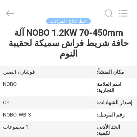
2022
-
2026
Foshan
Nobo
خط انتاج المراتب
Machinery
Co.,
NOBO 1.2KW 70-450mm آلة
منزل
Ltd..
All
Rights
حافة شريط فراش سميكة لحقيبة
Reserved.
Developed
المنتجات
النوم
by
ECER
حول
مكان المنشأ:
فوشان ، الصين
بنا
اسم العلامة
NOBO
التجارية:
جولة
إصدار الشهادات:
CE
في
رقم الموديل:
NOBO-WB-3
المعمل
الحد الأدنى
1 مجموعات
لكمية: