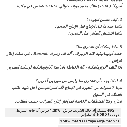
أمريكا (5.00٪).هناك ما مجموعه حوالي 51-100 شخص في مكتبنا.
2. كيف نضمن الجودة؟
دائما عينة ما قبل الإنتاج قبل الإنتاج الضخم ؛
دائما التفتيش النهائي قبل الشحن ؛
3. ماذا يمكنك أن تشتري منا؟
حفنة أوتوماتيكية لآلة الزنبرك ، آلة لف زنبرك Bonnell ، ثني سلك إطار
فراش ،
آلة اللف الأوتوماتيكية ، آلة الخياطة الجانبية الأوتوماتيكية لوسادة السرير
4. لماذا يجب أن تشتري منا وليس من موردين آخرين؟
لدينا 7 سنوات من الخبرة في الإنتاج لآلة المراتب.من أجل تلبية طلب
العملاء في السوق
تحتاج وفقا للمتطلبات الخاصة لمرافق إنتاج المراتب حسب الطلب.
450mm سميكة آلة حافة الشريط فراش ، 1.2KW فراش آلة حافة الشريط ،
NOBO tapage آلة للفراش
1.2KW mattress tape edge machine