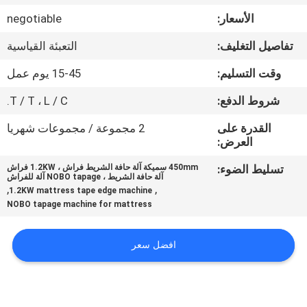
ضبط
الأسعار:
negotiable
الجودة
تفاصيل التغليف:
التعبئة القياسية
اتصل
وقت التسليم:
15-45 يوم عمل
بنا
شروط الدفع:
T / T ، L / C.
القدرة على
2 مجموعة / مجموعات شهريا
أخبار
العرض:
تسليط الضوء:
450mm سميكة آلة حافة الشريط فراش ، 1.2KW فراش
آلة حافة الشريط ، NOBO tapage آلة للفراش
جميع
,
,
1.2KW mattress tape edge machine
NOBO tapage machine for mattress
القضايا
افضل سعر
VR
خريطة