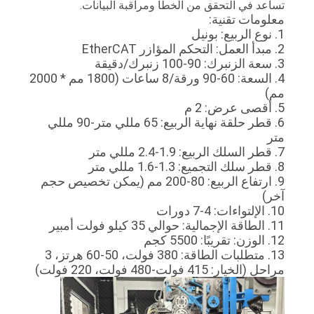
تساعد في التحقق من الخطأ ومراقبة البيانات.
معلومات تقنية:
1. نوع الربيع: بونيل
2. مبدأ العمل: التحكم المؤازر EtherCAT
3. سعة الزنبرك: 90-100 زنبرك/دقيقة
4. السعة: 60-90 ورقة/8 ساعات (1800 مم * 2000
مم)
5. أقصى عرض: 2 م
6. قطر حلقة نهاية الربيع: 65 مللي متر-90 مللي
متر
7. قطر السلك الربيع: 1.9-2.4 مللي متر
8. قطر سلك التجميع: 1.3-1.6 مللي متر
9. ارتفاع الربيع: 80-200 مم (يمكن تخصيص حجم
آخر)
10. الإلتواءات: 4-7 دورات
11. الطاقة الإجمالية: حوالي 35 كيلو فولت أمبير
12. الوزن: تقريبًا: 5500 كجم
13. متطلبات الطاقة: 380 فولت، 50-60 هرتز، 3
مراحل (الخيار: 415 فولت-480 فولت، 220 فولت)