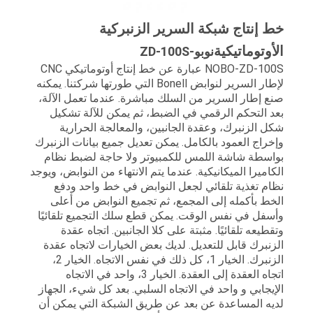
خط إنتاج شبكة السرير الزنبركية
الأوتوماتيكية
نوبو-ZD-100S
NOBO-ZD-100S عبارة عن خط إنتاج أوتوماتيكي CNC
لإطار السرير لنوابض Bonell التي طورتها شركتنا. يمكنه
صنع إطار السرير من السلك مباشرة. عندما تعمل الآلة،
بعد التحكم الرقمي في الضبط، ثم يمكن للآلة تشكيل
شكل الزنبرك، وعقدة الجانبين، والمعالجة الحرارية
وإخراج العمود بالكامل. يمكن تعديل جميع بيانات الزنبرك
بواسطة شاشة اللمس للكمبيوتر ولا حاجة لضبط نظام
الكاميرا الميكانيكية. عندما يتم الانتهاء من النوابض، ويوجد
نظام تغذية تلقائي لجعل النوابض في خط واحد ودفع
الخط بأكمله إلى المجمع، ثم تجميع النوابض من أعلى
وأسفل في نفس الوقت. يمكن قطع سلك التجميع تلقائيًا
وتقطيعه تلقائيًا. مثبتة على كلا الجانبين. اتجاه عقدة
الزنبرك قابل للتعديل. لديك بعض الخيارات لاتجاه عقدة
الزنبرك. الخيار 1، كل ذلك في نفس الاتجاه. الخيار 2،
اتجاه العقدة إلى العقدة. الخيار 3، واحد في الاتجاه
الإيجابي و واحد في الاتجاه السلبي. بعد كل شيء، الجهاز
لديه المساعدة عن بعد عن طريق الشبكة التي يمكن أن